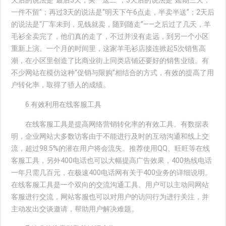
天后的说法是“最后3天，买一送二”；3天后的说法是“延期三天，
一件不留”；再过3天的说法是“明天下午6点走，半卖半送”；2天后
的说法是“厂车未到，见钱就卖，随到随走”――之后过了几天，羊
毛衫全卖完了，他们真的走了，不过并没有走远，到另一个小区
重新上演。一个月的时间里，这家羊毛衫店接连掀起5次销售高
潮，在小区里创造了比商业街上同类店铺还要好的销售业绩。有
不少网站在模仿这种“促销与限购”相结合的方式，有效的提高了用
户转化率，取得了骄人的成绩。
6.有效利用在线客服工具
在线客服工具是提高网络营销转化率的有效工具。有数据表
明，企业网站大多数访客由于不能进行及时的互动沟通和线上交
流，超过98.5%的潜在用户将会流失。推荐使用QQ、旺旺等在线
客服工具，另外400电话也可以大幅提高广告效果，400热线电话
一年只需几百元，在极速400电话网有关于400业务的详细说明。
在线客服工具是一个双向的交流沟通工具。用户可以主动同网站
客服进行交流，网站客服也可以对用户的访问行为进行关注，并
主动发出交谈邀请，帮助用户解决难题。